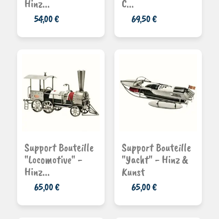
Hinz...
C...
54,00 €
69,50 €
Ajouter au
Ajouter au
Support Bouteille
Support Bouteille
panier
panier
"Locomotive" -
"Yacht" - Hinz &
Hinz...
Kunst
65,00 €
65,00 €