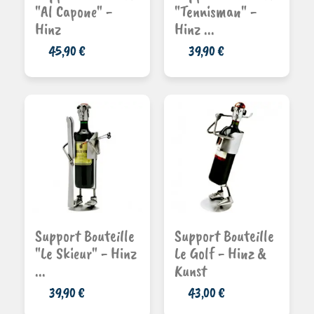
"Al Capone" -
"Tennisman" -
Hinz
Hinz ...
45,90 €
39,90 €
Ajouter au
Ajouter au
Support Bouteille
Support Bouteille
panier
panier
"Le Skieur" - Hinz
Le Golf - Hinz &
...
Kunst
39,90 €
43,00 €