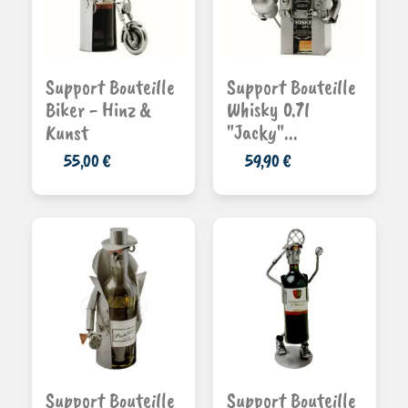
Ajouter au
Ajouter au
Support Bouteille
Support Bouteille
panier
panier
Biker - Hinz &
Whisky 0.7l
Kunst
"Jacky"...
55,00 €
59,90 €
Ajouter au
Ajouter au
Support Bouteille
Support Bouteille
panier
panier