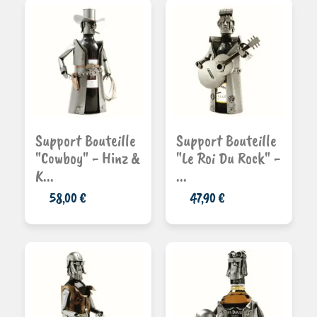
Ajouter au
Ajouter au
Support Bouteille
Support Bouteille
panier
panier
"Cowboy" - Hinz &
"Le Roi Du Rock" -
K...
...
58,00 €
47,90 €