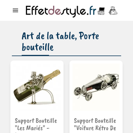

Art de la table, Porte
bouteille
Ajouter au
Ajouter au
Support Bouteille
Support Bouteille
panier
panier
"Les Mariés" -
"Voiture Rétro De