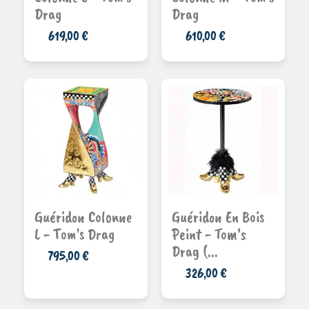
Drag
Drag
619,00 €
610,00 €
prix à
Ajouter au
Guéridon Colonne
Guéridon En Bois
panier
partir de
L - Tom's Drag
Peint - Tom’s
Drag (...
795,00 €
326,00 €