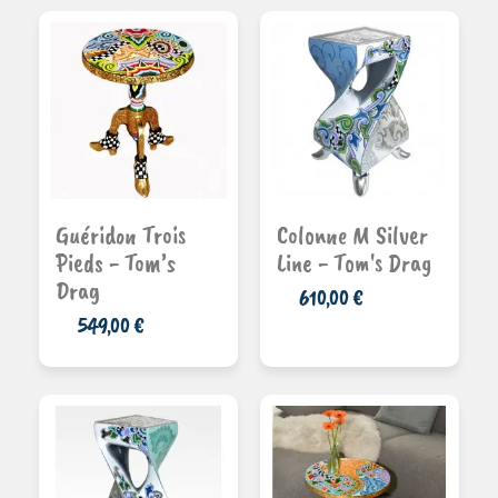
Ajouter au
Ajouter au
Guéridon Trois
Colonne M Silver
panier
panier
Pieds - Tom’s
Line - Tom's Drag
Drag
610,00 €
549,00 €