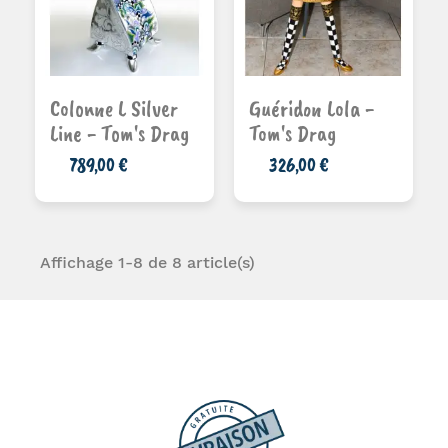
Ajouter au
Ajouter au
panier
panier
Colonne L Silver
Guéridon Lola -
Line - Tom's Drag
Tom's Drag
789,00 €
326,00 €
Affichage 1-8 de 8 article(s)