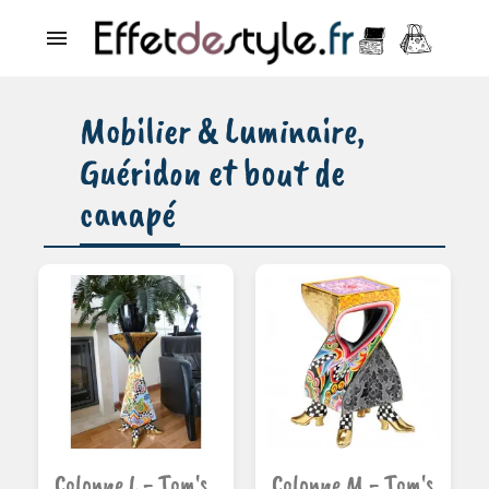

Mobilier & Luminaire,
Guéridon et bout de
canapé
Ajouter au
Ajouter au
panier
panier
Colonne L - Tom's
Colonne M - Tom's