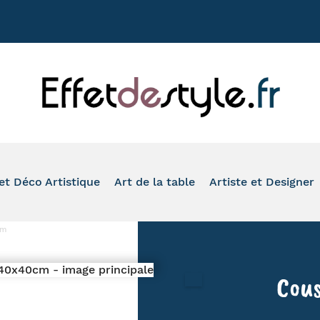
+33 177020
et Déco Artistique
Art de la table
Artiste et Designer
ASSION
VASE
TASSE À CAFÉ
TOM'S DRAG
cm
ONDE
PHOTOPHORE
MUG
ROMERO BRITTO
IMAL
IDE-POCHE ET BOÎTE
À L'HEURE DU THÉ
ARTIS ORBIS
Cou
O SALLE DE BAIN ET WC
VERRE ET FLÛTE
HINZ & KUNST
LEAU ET REPRODUCTION
ASSIETTE ET PLAT DE PRÉSENTATION
SERIE GOLO