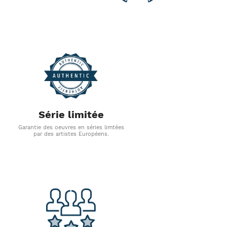
Série limitée
s
Garantie des oeuvres en séries limtées
par des artistes Européens.