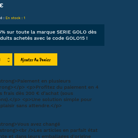
 €
LIEN
té :
En stock : 1
HA
MT
15% sur toute la marque SERIE GOLO dès
duits achetés avec le code
GOLO15
!
ET
Ajouter Au Panier