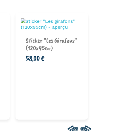
Sticker "Les Girafons"
Horloge "C
(120x95cm)
Dans Les Bl
58,00 €
Pourv...
85,00 €
Ajouter au
Ajouter au
panier
pan