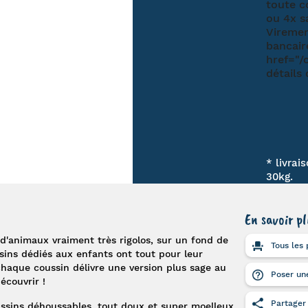
* livrai
30kg.
En savoir pl
s d'animaux vraiment très rigolos, sur un fond de
Tous les 
sins dédiés aux enfants
ont tout pour leur
chaque coussin délivre une version plus sage au
Poser une
écouvrir !
Partager
ssins déhoussables
, tout doux et super moelleux