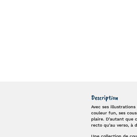
Description
Avec ses illustration
couleur fun, ses
cous
plaire. D'autant que 
recto qu'au verso, à d
Une collection de
cou