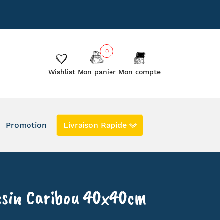
885
Le blog
Les créateurs
0
Wishlist
Mon panier
Mon compte
Promotion
Livraison Rapide
DERNIERS EXEMPLAIRES EN PROMO
EN STOCK
SECONDE VIE
ssin Caribou 40x40cm