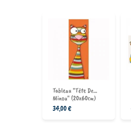
ellow
"
Ajouter au
nier
panier
Tableau "Tête De…
Minou" (20x60cm)
34,00 €