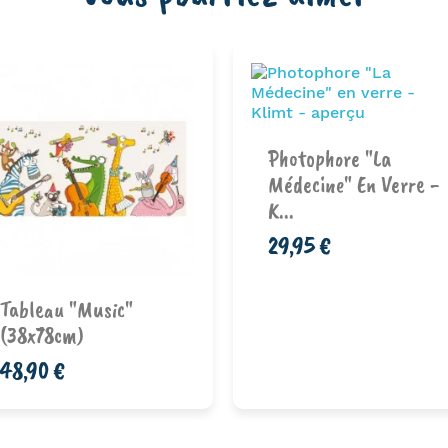
Photophore "La
Médecine" En Verre -
K...
29,95 €
Ajouter au
Ajouter au
panier
panier
Tableau "Music"
(38x78cm)
48,90 €