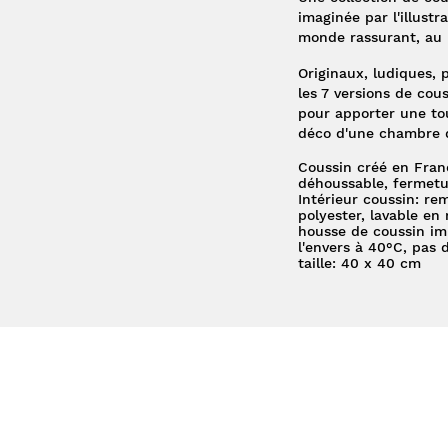
imaginée par l'
illustr
monde rassurant, au 
Originaux, ludiques, 
les
7 versions
de couss
pour apporter une tou
déco d'une chambre 
Coussin créé en Fran
déhoussable, fermetu
Intérieur coussin: re
polyester, lavable e
housse de coussin im
l'envers à 40°C, pas 
taille: 40 x 40 cm