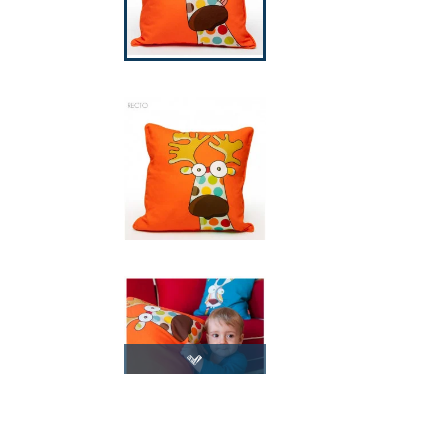
CHAISE ET FAUTEUIL
CULTURE ET SPI
MIROIR
ESPACE 
LUMINAIRE
FRUIT, LOVE
MOBILIER DE JARDIN
COUPLE & F
D
CANAPÉ