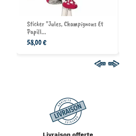
Ajouter au panier
)
Sticker "Jules, Champignons Et
Ph
Papill...
Dr
58,00 €
10
Livraison offerte