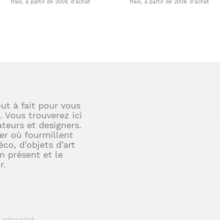
frais, à partir de 200€ d'achat
frais, à partir de 200€ d'achat
out à fait pour vous
. Vous trouverez ici
teurs et designers.
er où fourmillent
éco, d’objets d’art
en présent et le
r.
 sécurisé