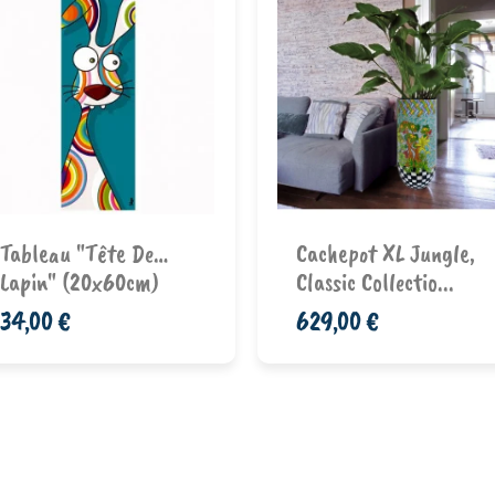
Ajouter au
Ajouter au
panier
panier
Tableau "Tête De…
Cachepot XL Jungle,
Lapin" (20x60cm)
Classic Collectio...
34,00 €
629,00 €