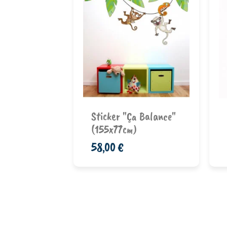
e Printemps
onse ...
Ajouter au
nier
panier
Sticker "Ça Balance"
(155x77cm)
58,00 €