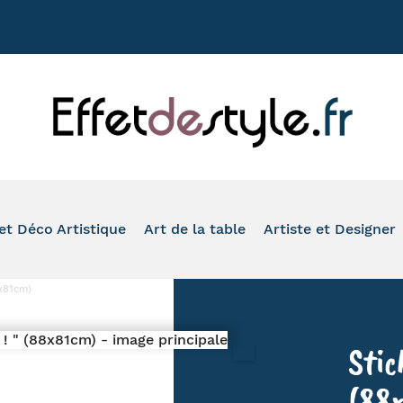
+33 177020
et Déco Artistique
Art de la table
Artiste et Designer
ASSION
VASE
TASSE À CAFÉ
TOM'S DRAG
8x81cm)
ONDE
PHOTOPHORE
MUG
ROMERO BRITTO
IMAL
IDE-POCHE ET BOÎTE
À L'HEURE DU THÉ
ARTIS ORBIS
Stic
O SALLE DE BAIN ET WC
VERRE ET FLÛTE
HINZ & KUNST
LEAU ET REPRODUCTION
ASSIETTE ET PLAT DE PRÉSENTATION
SERIE GOLO
(88