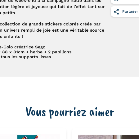
ion de week-end à la campagne flotte dans les
ation légère et joyeuse qui fait de l’effet tant sur
Partager
 petits.
ollection de grands stickers colorés créée par
son univers rempli de joie est une véritable source
s enfants !
e-Golo créatrice Sego
on : 88 x 81cm + herbe + 2 papillons
 tous les supports lisses
Vous pourriez aimer