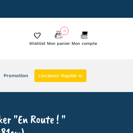
885
Le blog
Les créateurs
0
Wishlist
Mon panier
Mon compte
Promotion
Livraison Rapide
DERNIERS EXEMPLAIRES EN PROMO
EN STOCK
SECONDE VIE
ker "En Route ! "
x81cm)