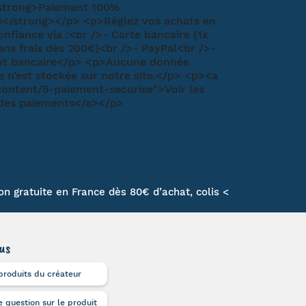
son gratuite en France dès 80€ d’achat, colis <
us
produits du créateur
 question sur le produit