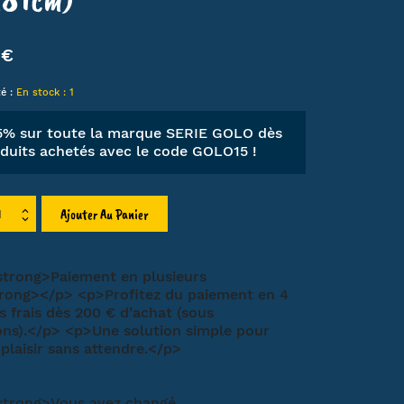
LIEN
 €
HA
MT
té :
En stock : 1
ET
15% sur toute la marque SERIE GOLO dès
duits achetés avec le code
GOLO15
!
Ajouter Au Panier