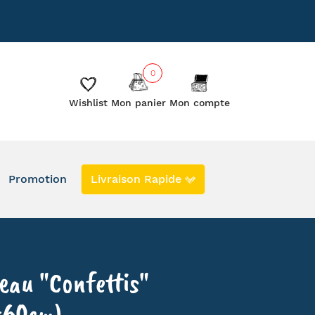
885
Le blog
Les créateurs
0
Wishlist
Mon panier
Mon compte
Promotion
Livraison Rapide
DERNIERS EXEMPLAIRES EN PROMO
EN STOCK
SECONDE VIE
eau "Confettis"
x60cm)