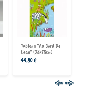
Vase "La D
L'éventail"
Porcel...
69,00 €
Ajouter au
Ajouter au
Tableau "Au Bord De
panier
pan
L'eau" (38x78cm)
49,80 €