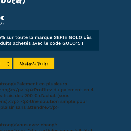
LIEN
 €
HA
é :
MT
ET
15% sur toute la marque SERIE GOLO dès
duits achetés avec le code
GOLO15
!
Ajouter Au Panier