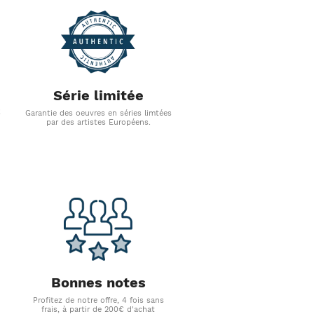
Série limitée
s
Garantie des oeuvres en séries limtées
par des artistes Européens.
Bonnes notes
Profitez de notre offre, 4 fois sans
frais, à partir de 200€ d'achat