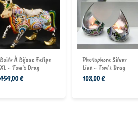
Ajouter au
Ajouter au
Boite À Bijoux Felipe
Photophore Silver
panier
panier
XL - Tom's Drag
Line - Tom's Drag
459,00 €
108,00 €