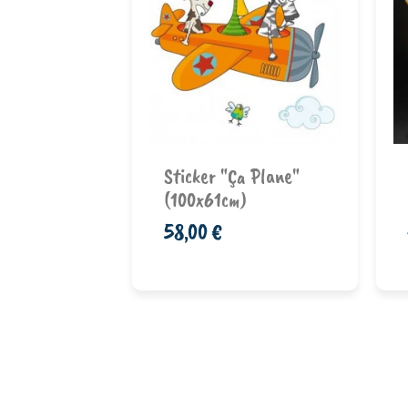
Music"
Ajouter au
Sticker "Ça Plane"
nier
panier
(100x61cm)
58,00 €