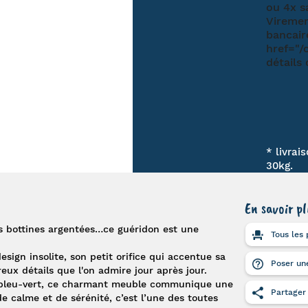
* livrai
30kg.
En savoir pl
es bottines argentées…ce
guéridon
est une
Tous les 
sign insolite, son petit orifice qui accentue sa
Poser une
eux détails que l'on admire jour après jour.
c bleu-vert, ce charmant meuble communique une
Partager
e calme et de sérénité, c’est l’une des toutes