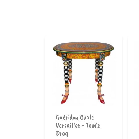
rsailles
 Drag
Ajouter au
Guéridon Ovale
nier
panier
Versailles - Tom's
Drag