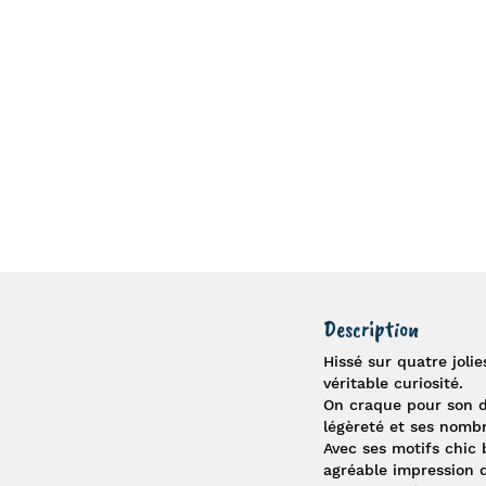
Description
Hissé sur quatre joli
véritable curiosité.
On craque pour son de
légèreté et ses nombr
Avec ses motifs chi
agréable impression d