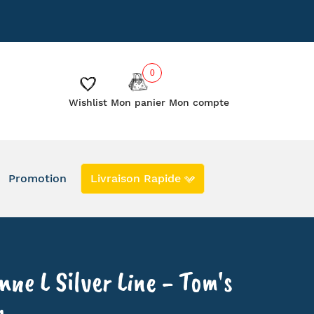
885
Le blog
Les créateurs
0
Wishlist
Mon panier
Mon compte
Promotion
Livraison Rapide
DERNIERS EXEMPLAIRES EN PROMO
EN STOCK
SECONDE VIE
nne L Silver Line - Tom's
g