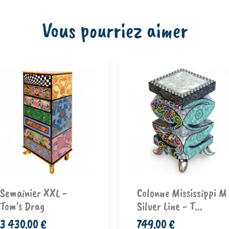
Vous pourriez aimer
Ajouter au
Ajouter au
Semainier XXL -
Colonne Mississippi M
panier
panier
Tom's Drag
Silver Line - T...
3 430,00 €
749,00 €