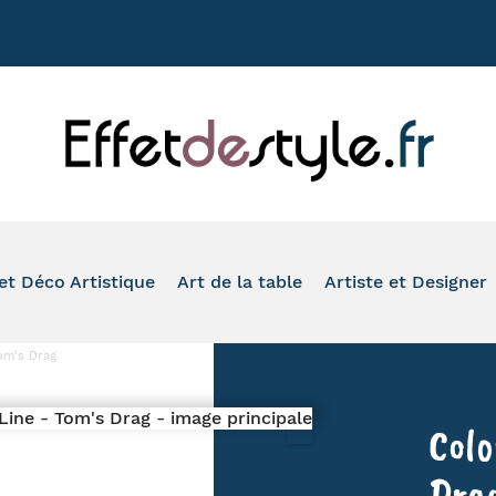
+33 177020
et Déco Artistique
Art de la table
Artiste et Designer
ASSION
VASE
TASSE À CAFÉ
TOM'S DRAG
om's Drag
ONDE
PHOTOPHORE
MUG
ROMERO BRITTO
IMAL
IDE-POCHE ET BOÎTE
À L'HEURE DU THÉ
ARTIS ORBIS
Colo
O SALLE DE BAIN ET WC
VERRE ET FLÛTE
HINZ & KUNST
LEAU ET REPRODUCTION
ASSIETTE ET PLAT DE PRÉSENTATION
SERIE GOLO
Dra