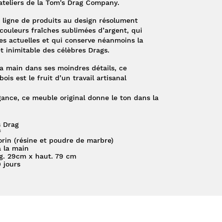
ateliers de la
Tom's Drag Company
.
 ligne de produits au design résolument
couleurs fraîches sublimées d’argent, qui
es actuelles et qui conserve néanmoins la
 inimitable des célèbres Drags.
a main dans ses moindres détails, ce
is est le fruit d’un travail artisanal
légance, ce meuble original donne le ton dans la
s Drag
f
in (résine et poudre de marbre)
à la main
rg. 29cm x haut. 79 cm
 jours