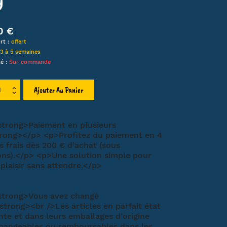
LIEN
0 €
HA
rt :
offert
MT
3 à 5 semaines
ET
té :
Sur commande
Ajouter Au Panier