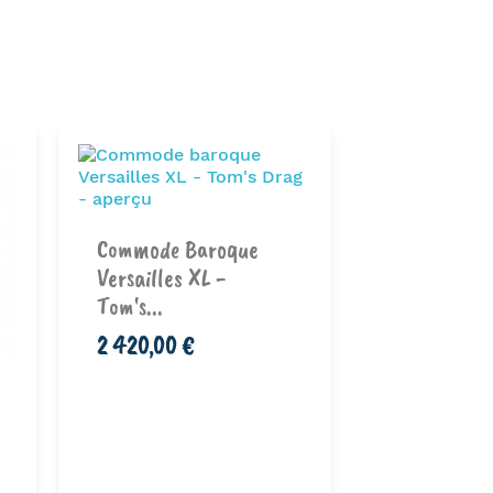
Guéridon 
Commode Baroque
Tom’s Drag
Versailles XL -
695,00 €
Tom's...
2 420,00 €
Ajouter au
Ajouter au
panier
pan