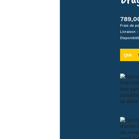
RITUALITÉ
HORLOGE
PLATEAU ET DESSOUS DE PLAT
DÉESSE
MODE
UTILE ET INSOLITE
BOUGEOIR ET CHANDELIER
MYYOUR - DESIGN ITA
789,0
 ET FUN
ACCESSOIRE TEXTILE
PORTE BOUTEILLE
REPRODUCTION MUC
Frais de po
AMILLE
ÉCO CHAMBRE ENFANT
CORBEILLE À FRUITS
REPRODUCTION KLI
Livraison :
RÉCIPIENT ET USTENSILE
REPRODUCTION MON
Disponibili
Qté: