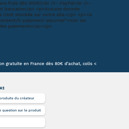
son gratuite en France dès 80€ d’achat, colis <
us
produits du créateur
 question sur le produit