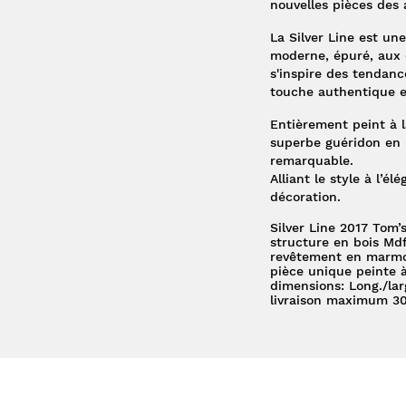
nouvelles pièces des 
La Silver Line
est une
moderne, épuré, aux 
s'inspire des tendanc
touche authentique et
Entièrement peint à l
superbe guéridon en bo
remarquable.
Alliant le style à l’é
décoration.
Silver Line 2017 Tom’
structure en bois Md
revêtement en marmor
pièce unique peinte 
dimensions: Long./la
livraison maximum 30