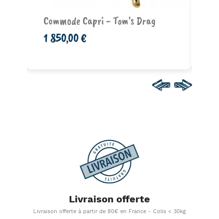
Ajouter au panier
 -
Commode Capri - Tom's Drag
Bo
(h
1 850,00 €
12
Livraison offerte
Livraison offerte à partir de 80€ en France - Colis < 30kg