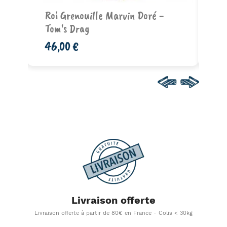
Ajouter au panier
d -
Roi Grenouille Marvin Doré -
Le
Tom's Drag
35
46,00 €
Livraison offerte
Livraison offerte à partir de 80€ en France - Colis < 30kg