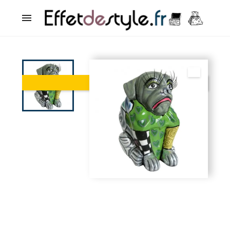

PROMO !