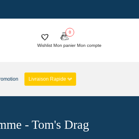
020885
Le blog
Les créateurs
0
Wishlist
Mon panier
Mon compte
romotion
Livraison Rapide
RNIERS EXEMPLAIRES EN PROMO
EN STOCK
SECONDE VIE
mme - Tom's Drag