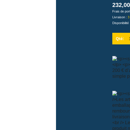
 SPIRITUALITÉ
HORLOGE
PLATEAU ET DESSOUS DE PLAT
DÉESSE
232,00
CE MODE
UTILE ET INSOLITE
BOUGEOIR ET CHANDELIER
MYYOUR - DESIGN ITALI
Frais de por
Livraison :
3
LOVE ET FUN
ACCESSOIRE TEXTILE
PORTE BOUTEILLE
REPRODUCTION MUCH
Disponibilité
 & FAMILLE
DÉCO CHAMBRE ENFANT
CORBEILLE À FRUITS
REPRODUCTION KLIM
RÉCIPIENT ET USTENSILE
REPRODUCTION MONE
Qté: