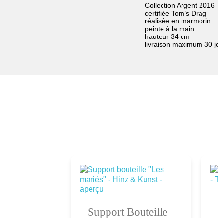
Collection Argent 2016
certifiée Tom’s Drag
réalisée en marmorin
peinte à la main
hauteur 34 cm
livraison maximum 30 j
Ajouter au
fé "Le
Support Bouteille