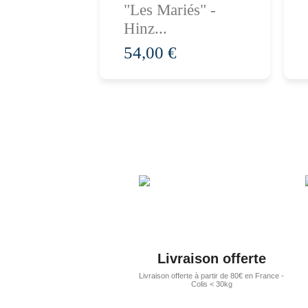
nier
panier
En
"Les Mariés" -
 ...
Hinz...
54,00 €
Livraison offerte
Livraison offerte à partir de 80€ en France -
Colis < 30kg