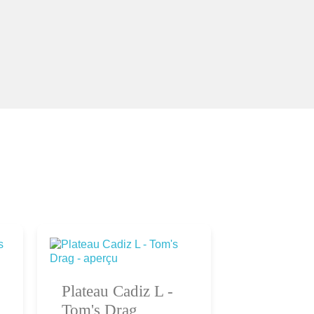
Plateau Cadiz L -
Chien Jul
Ajouter au
Ajouter au
Tom's Drag
Tom’s Dr