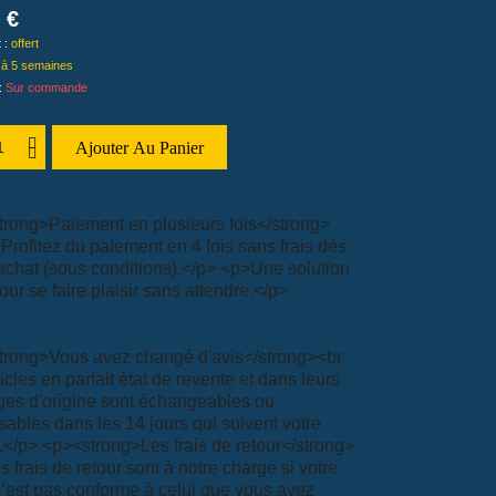
 €
EN
t :
offert
 à 5 semaines
A
 :
Sur commande
T
T
Ajouter Au Panier