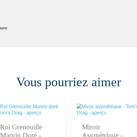
ours
Vous pourriez aimer
Roi Grenouille
Miroir
Ajouter au
Ajouter au
Marvin Doré -
Asymétrique -