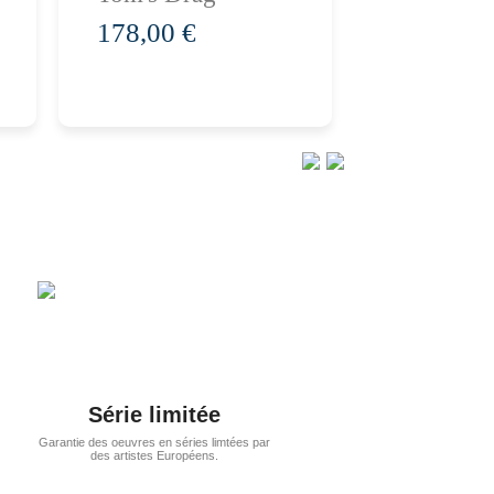
panier
pan
178,00 €
228,00 €
Série limitée
Garantie des oeuvres en séries limtées par
des artistes Européens.