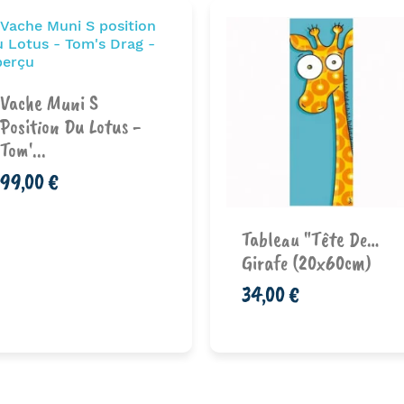
Vache Muni S
Position Du Lotus -
Tom'...
99,00 €
Ajouter au
Ajouter au
Tableau "Tête De…
panier
panier
Girafe (20x60cm)
34,00 €