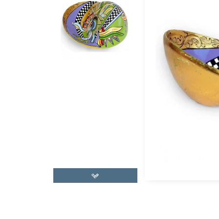
CHAISE ET FAUTEUIL
CULTURE ET SPI
MIROIR
ESPACE 
LUMINAIRE
FRUIT, LOVE
MOBILIER DE JARDIN
COUPLE & F
D
CANAPÉ