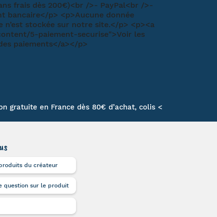
son gratuite en France dès 80€ d’achat, colis <
us
produits du créateur
 question sur le produit