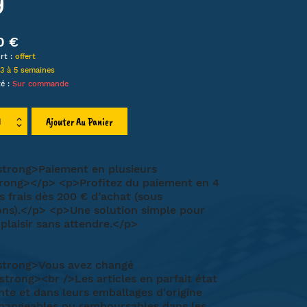
LIEN
0 €
HA
rt :
offert
MT
3 à 5 semaines
ET
té :
Sur commande
Ajouter Au Panier