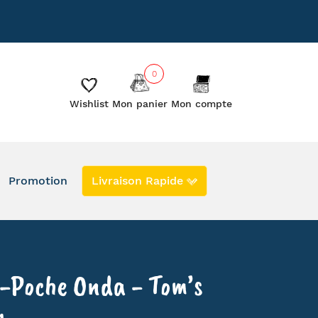
885
Le blog
Les créateurs
0
Wishlist
Mon panier
Mon compte
Promotion
Livraison Rapide
DERNIERS EXEMPLAIRES EN PROMO
EN STOCK
SECONDE VIE
-Poche Onda - Tom’s
g