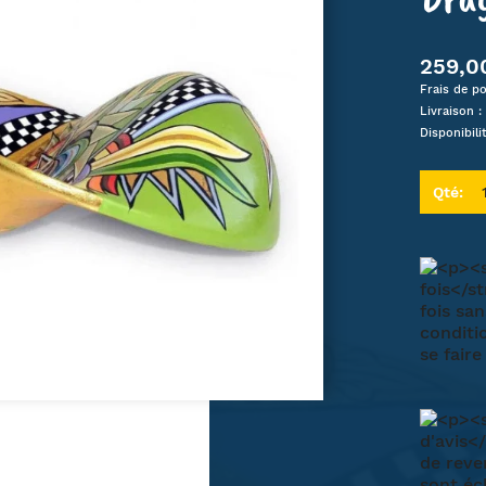
RITUALITÉ
HORLOGE
PLATEAU ET DESSOUS DE PLAT
DÉESSE
MODE
UTILE ET INSOLITE
BOUGEOIR ET CHANDELIER
MYYOUR - DESIGN ITA
259,0
 ET FUN
ACCESSOIRE TEXTILE
PORTE BOUTEILLE
REPRODUCTION MUC
Frais de po
AMILLE
ÉCO CHAMBRE ENFANT
CORBEILLE À FRUITS
REPRODUCTION KLI
Livraison :
RÉCIPIENT ET USTENSILE
REPRODUCTION MON
Disponibili
Qté: