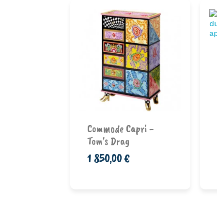
ulette
 En
Ajouter au
Commode Capri -
nier
panier
Tom's Drag
1 850,00 €