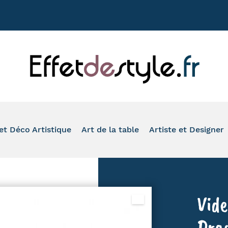
+33 177020
et Déco Artistique
Art de la table
Artiste et Designer
ASSION
VASE
TASSE À CAFÉ
TOM'S DRAG
ONDE
PHOTOPHORE
MUG
ROMERO BRITTO
IMAL
IDE-POCHE ET BOÎTE
À L'HEURE DU THÉ
ARTIS ORBIS
Vide
O SALLE DE BAIN ET WC
VERRE ET FLÛTE
HINZ & KUNST
LEAU ET REPRODUCTION
ASSIETTE ET PLAT DE PRÉSENTATION
SERIE GOLO
Dra