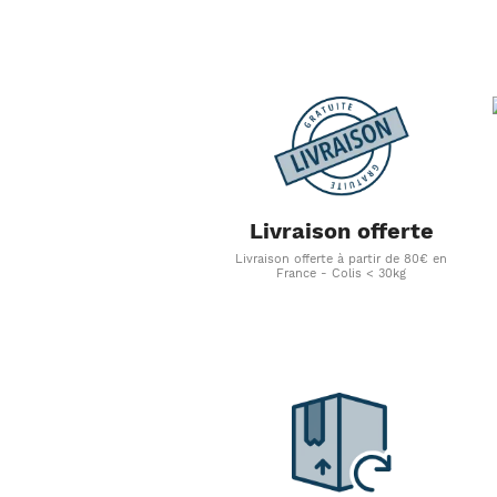
Livraison offerte
Livraison offerte à partir de 80€ en
France - Colis < 30kg