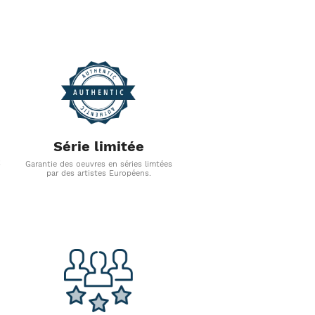
Série limitée
s
Garantie des oeuvres en séries limtées
par des artistes Européens.