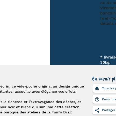
* livrai
30kg.
En savoir pl
 écrin, ce
vide-poche
original au design unique
Tous les 
tantes, accueille avec élégance vos effets
Poser une
 la richesse et l’extravagance des décors, et
ier noir et blanc qui sublime cette création,
Partager
té baroque des ateliers de la
Tom's Drag