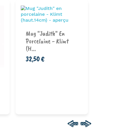
Mug "Judith" En
Coupelle L’
Porcelaine - Klimt
Porcelaine 
(h...
49,50 €
32,50 €
Ajouter au
Ajouter au
panier
pan