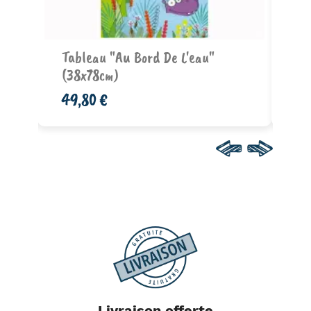
Ajouter au panier
g
Tableau "Au Bord De L'eau"
Co
(38x78cm)
Dr
49,80 €
94
Livraison offerte