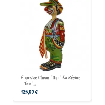
Ajouter au panier
Figurine Clown "Ugo" En Résine
Fi
- Tom'...
Ré
125,00 €
12