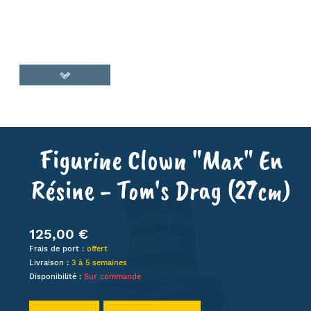
Figurine Clown "Max" En
Résine - Tom's Drag (27cm)
125,00 €
Frais de port :
offert
Livraison :
3 à 5 semaines
Disponibilité :
Sur commande