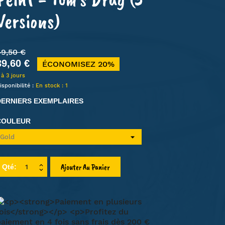
Versions)
LIEN
HA
MT
49,50 €
39,60 €
ET
ÉCONOMISEZ 20%
 à 3 jours
isponibilité :
En stock : 1
DERNIERS EXEMPLAIRES
COULEUR
Ajouter Au Panier
Qté: