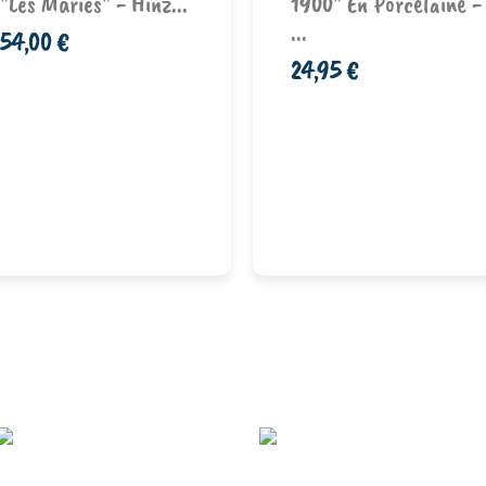
"Les Mariés" - Hinz...
1900" En Porcelaine -
...
54,00 €
24,95 €
Ajouter au
Ajouter au
panier
panier