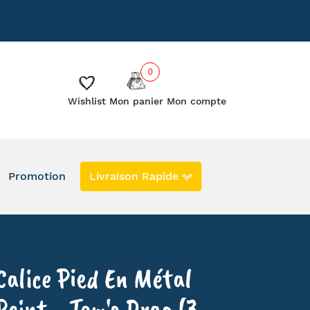
885
Le blog
Les créateurs
0
Wishlist
Mon panier
Mon compte
Promotion
Livraison Rapide
DERNIERS EXEMPLAIRES EN PROMO
EN STOCK
SECONDE VIE
Calice Pied En Métal
Peint - Tom's Drag (3