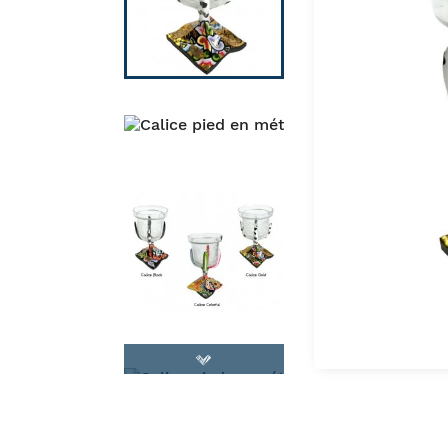
CHAISE ET FAUTEUIL
CULTURE ET SPI
MIROIR
ESPACE 
LUMINAIRE
FRUIT, LOVE
MOBILIER DE JARDIN
COUPLE & F
D
CANAPÉ