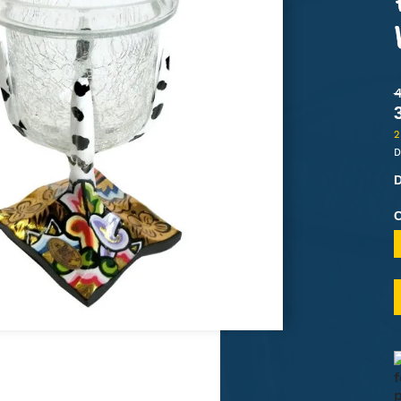
RITUALITÉ
HORLOGE
PLATEAU ET DESSOUS DE PLAT
DÉESSE
MODE
UTILE ET INSOLITE
BOUGEOIR ET CHANDELIER
MYYOUR - DESIGN ITA
 ET FUN
ACCESSOIRE TEXTILE
PORTE BOUTEILLE
REPRODUCTION MUC
AMILLE
ÉCO CHAMBRE ENFANT
CORBEILLE À FRUITS
REPRODUCTION KLI
RÉCIPIENT ET USTENSILE
REPRODUCTION MON
2
D