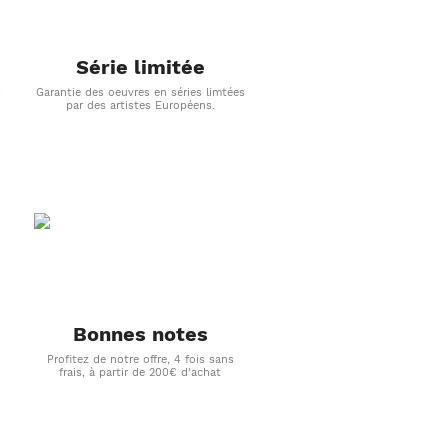
Série limitée
s
Garantie des oeuvres en séries limtées
par des artistes Européens.
Bonnes notes
Profitez de notre offre, 4 fois sans
frais, à partir de 200€ d'achat