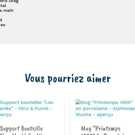
om’s Drag
tal
la main
d
res
Vous pourriez aimer
Support Bouteille
Mug "Printemps