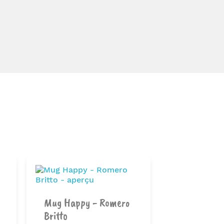
Mug Happy - Romero
Britto
Set Café G