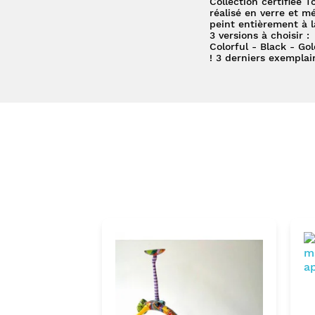
Collection certifiée T
réalisé en verre et mé
peint entièrement à 
3 versions à choisir :
Colorful - Black - Gol
! 3 derniers exemplai
diz Taille