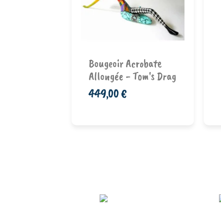
rag (...
Ajouter au
Bougeoir Acrobate
nier
panier
Allongée - Tom's Drag
449,00 €