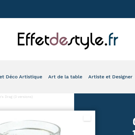
+33 177020
et Déco Artistique
Art de la table
Artiste et Designer
ASSION
VASE
TASSE À CAFÉ
TOM'S DRAG
's Drag (3 versions)
ONDE
PHOTOPHORE
MUG
ROMERO BRITTO
IMAL
IDE-POCHE ET BOÎTE
À L'HEURE DU THÉ
ARTIS ORBIS
O SALLE DE BAIN ET WC
VERRE ET FLÛTE
HINZ & KUNST
LEAU ET REPRODUCTION
ASSIETTE ET PLAT DE PRÉSENTATION
SERIE GOLO