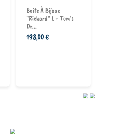
Boite-Chat 
Boite À Bijoux
Drag
"Richard" L - Tom's
178,00 €
Dr...
198,00 €
Ajouter au
Ajouter au
panier
pan