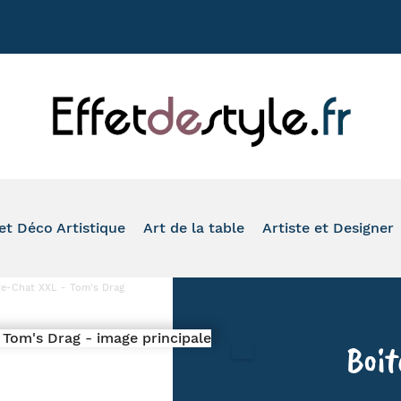
+33 177020
et Déco Artistique
Art de la table
Artiste et Designer
ASSION
VASE
TASSE À CAFÉ
TOM'S DRAG
te-Chat XXL - Tom's Drag
ONDE
PHOTOPHORE
MUG
ROMERO BRITTO
IMAL
IDE-POCHE ET BOÎTE
À L'HEURE DU THÉ
ARTIS ORBIS
Boit
O SALLE DE BAIN ET WC
VERRE ET FLÛTE
HINZ & KUNST
LEAU ET REPRODUCTION
ASSIETTE ET PLAT DE PRÉSENTATION
SERIE GOLO