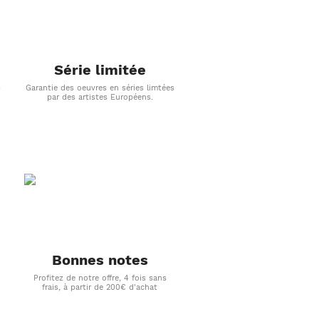
Série limitée
s
Garantie des oeuvres en séries limtées
par des artistes Européens.
Bonnes notes
Profitez de notre offre, 4 fois sans
frais, à partir de 200€ d'achat