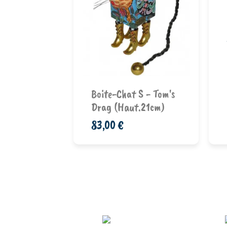
 L - Tom's
Ajouter au
nier
panier
Boite-Chat S - Tom's
Drag (haut.21cm)
83,00 €