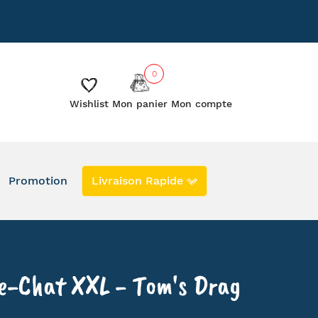
885
Le blog
Les créateurs
0
Wishlist
Mon panier
Mon compte
Promotion
Livraison Rapide
DERNIERS EXEMPLAIRES EN PROMO
EN STOCK
SECONDE VIE
e-Chat XXL - Tom's Drag