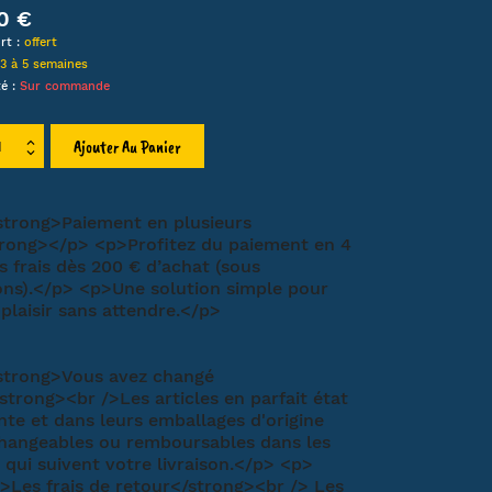
0 €
LIEN
rt :
offert
3 à 5 semaines
HA
té :
Sur commande
MT
ET
Ajouter Au Panier