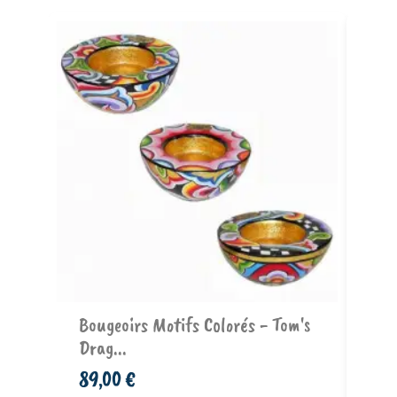
Ajouter au panier
 3
Bougeoirs Motifs Colorés - Tom's
Bo
Drag...
Cir
89,00 €
13