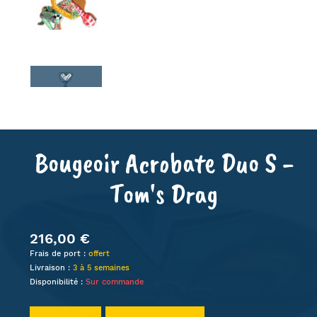
Bougeoir Acrobate Duo S -
Tom's Drag
216,00 €
Frais de port :
offert
Livraison :
3 à 5 semaines
Disponibilité :
Sur commande