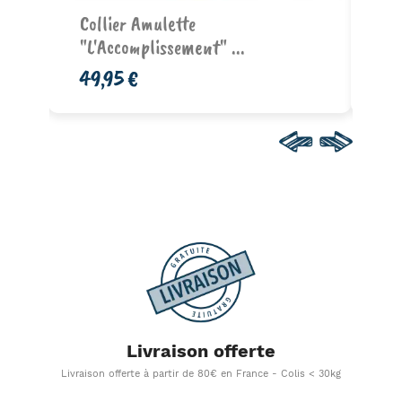
Ajouter au panier
Collier Amulette
Co
"l'Accomplissement" ...
En 
49,95 €
49
Livraison offerte
Livraison offerte à partir de 80€ en France - Colis < 30kg