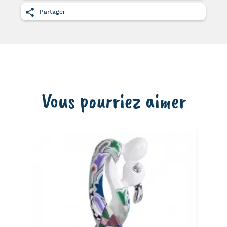
Partager
Vous pourriez aimer
Ca
Dr
89