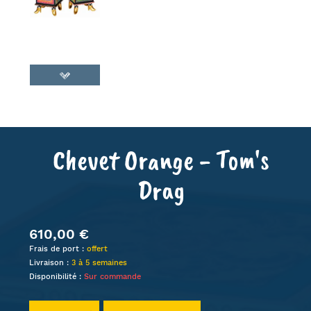
Chevet Orange - Tom's
Drag
610,00 €
Frais de port :
offert
Livraison :
3 à 5 semaines
Disponibilité :
Sur commande