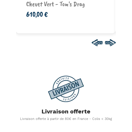
Chevet Vert - Tom's Drag
Ch
Tom
610,00 €
99
Livraison offerte
Livraison offerte à partir de 80€ en France - Colis < 30kg