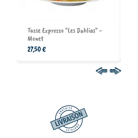
Ajouter au panier
Tasse Expresso "Les Dahlias" -
Ta
Monet
- 
27,50 €
27