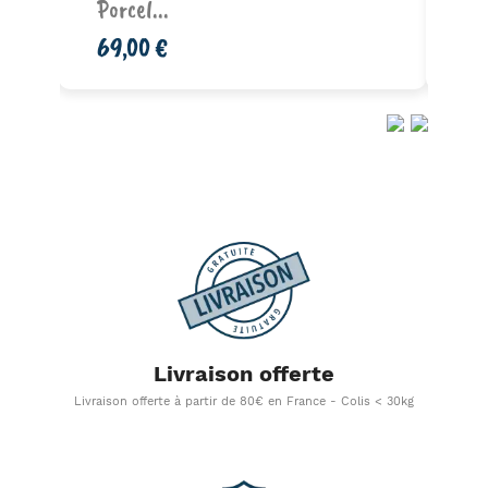
Porcel...
Dr
69,00 €
21
Livraison offerte
Livraison offerte à partir de 80€ en France - Colis < 30kg