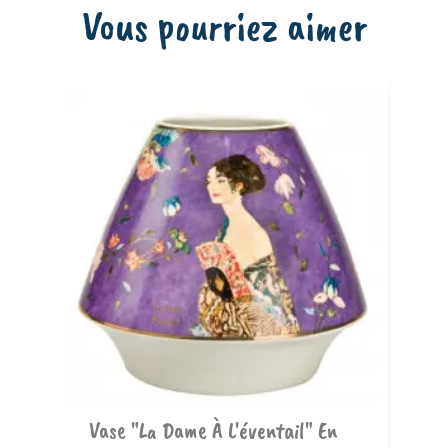
Vous pourriez aimer
Ajouter au panier
Vase "La Dame À L'éventail" En
Va