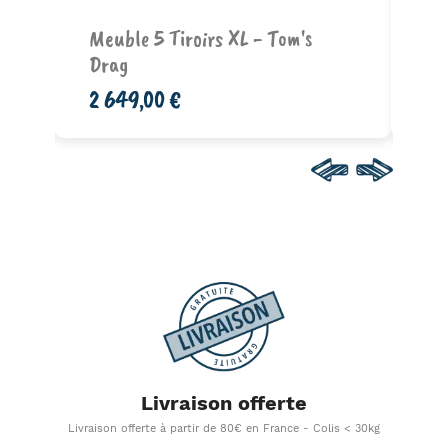
Ajouter au panier
-
Meuble 5 Tiroirs XL - Tom's
Ta
Drag
"L
2 649,00 €
27
Livraison offerte
Livraison offerte à partir de 80€ en France - Colis < 30kg