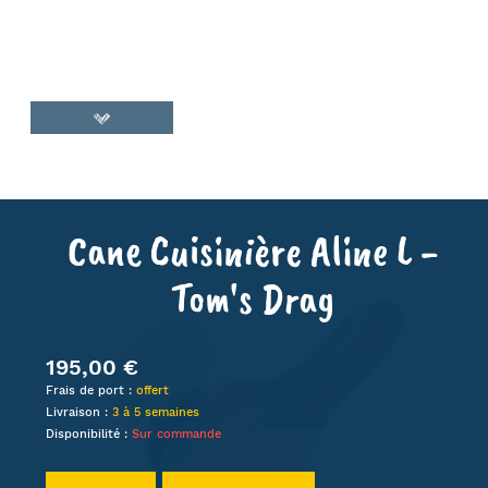
Cane Cuisinière Aline L -
Tom's Drag
195,00 €
Frais de port :
offert
Livraison :
3 à 5 semaines
Disponibilité :
Sur commande