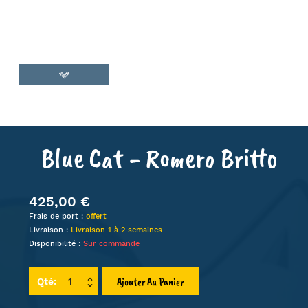
Blue Cat - Romero Britto
425,00 €
Frais de port :
offert
Livraison :
Livraison 1 à 2 semaines
Disponibilité :
Sur commande
Ajouter Au Panier
Qté: