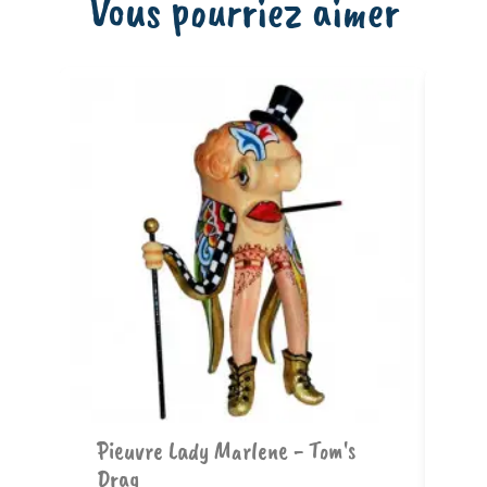
Vous pourriez aimer
Ajouter au panier
t
Pieuvre Lady Marlene - Tom's
Mu
Drag
Po