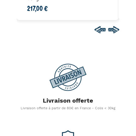
217,00 €
32
Livraison offerte
Livraison offerte à partir de 80€ en France - Colis < 30kg