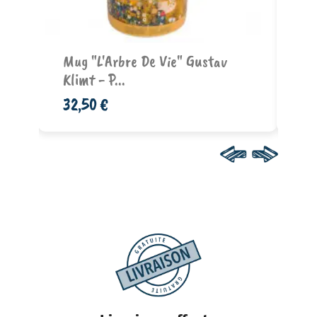
Ajouter au panier
 -
Mug "L'Arbre De Vie" Gustav
Pl
Klimt - P...
Dr
32,50 €
11