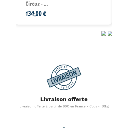
Circus -...
Gu
134,00 €
38
Livraison offerte
Livraison offerte à partir de 80€ en France - Colis < 30kg