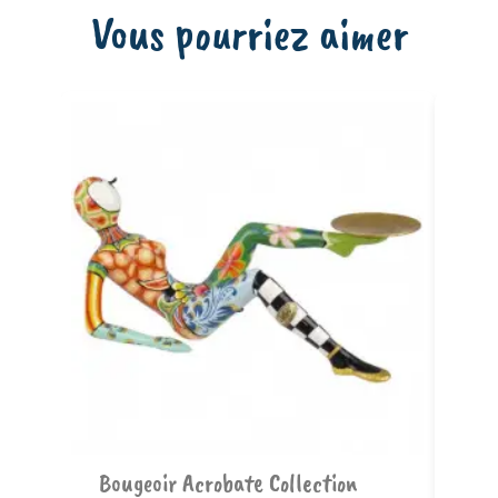
Vous pourriez aimer
nz
Ajouter au panier
Bougeoir Acrobate Collection
Ta