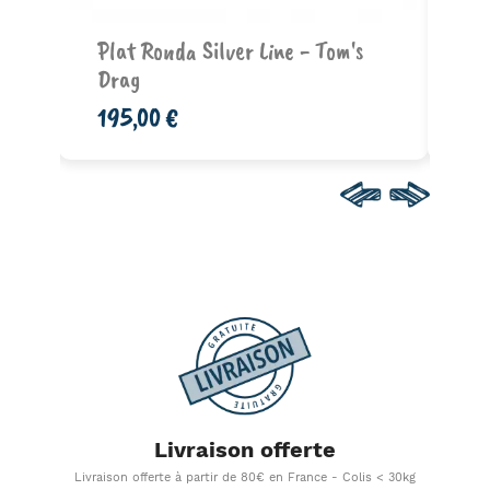
Ajouter au panier
Plat Ronda Silver Line - Tom's
Co
Drag
- 
195,00 €
49
Livraison offerte
Livraison offerte à partir de 80€ en France - Colis < 30kg