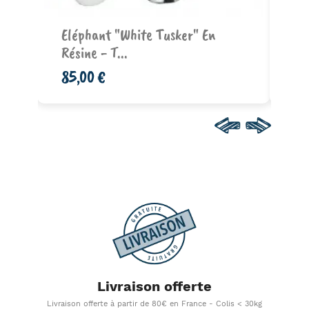
prix à partir de
Eléphant "White Tusker" En
St
Résine - T...
In
85,00 €
41
Livraison offerte
Livraison offerte à partir de 80€ en France - Colis < 30kg