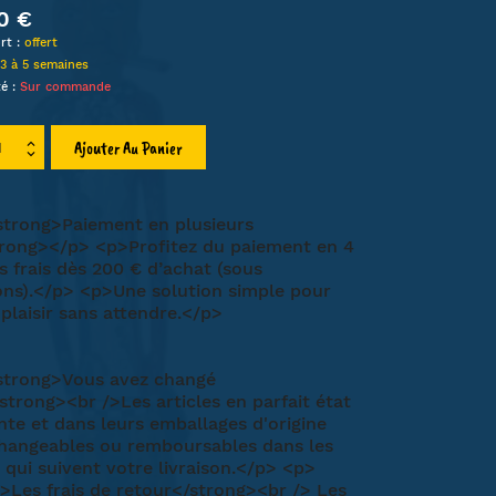
0 €
LIEN
rt :
offert
3 à 5 semaines
HA
té :
Sur commande
MT
ET
Ajouter Au Panier