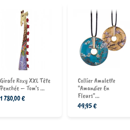
Ajouter au
Ajouter au
Girafe Roxy XXL Tête
Collier Amulette
panier
panier
Penchée – Tom’s ...
"Amandier En
Fleurs"...
1 780,00 €
49,95 €