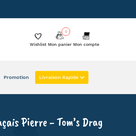
885
Le blog
Les créateurs
0
Wishlist
Mon panier
Mon compte
Promotion
Livraison Rapide
DERNIERS EXEMPLAIRES EN PROMO
EN STOCK
SECONDE VIE
çais Pierre - Tom’s Drag