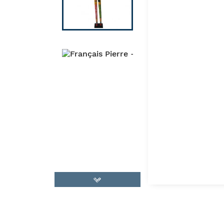
CHAISE ET FAUTEUIL
CULTURE ET SPI
MIROIR
ESPACE 
LUMINAIRE
FRUIT, LOVE
MOBILIER DE JARDIN
COUPLE & F
D
CANAPÉ