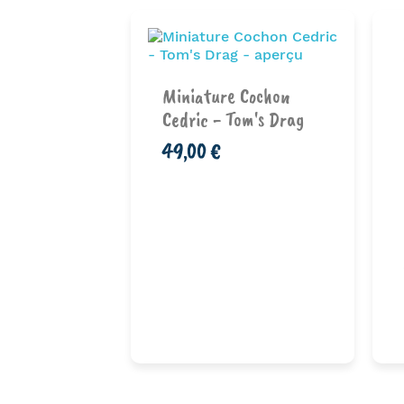
Miniature Cochon
Joueuse De
Cedric - Tom's Drag
inz &...
49,00 €
Ajouter au
nier
panier