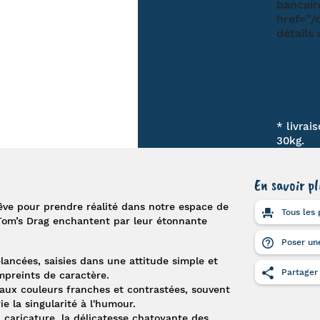
* livrai
30kg.
En savoir pl
rêve pour prendre réalité dans notre espace de
Tous les 
Tom’s Drag
enchantent par leur étonnante
Poser une
élancées, saisies dans une attitude simple et
Partager
empreints de caractère.
aux couleurs franches et contrastées, souvent
ie la singularité à l'humour.
la caricature, la délicatesse chatoyante des