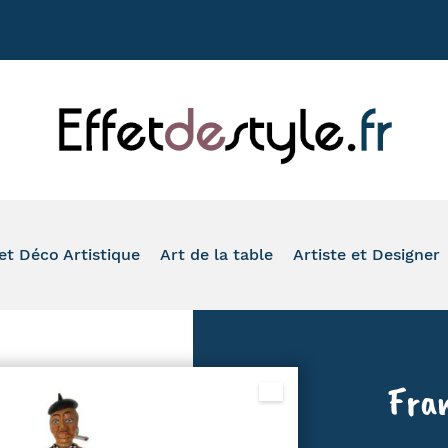
+33 177020
et Déco Artistique
Art de la table
Artiste et Designer
ASSION
VASE
TASSE À CAFÉ
TOM'S DRAG
ONDE
PHOTOPHORE
MUG
ROMERO BRITTO
IMAL
IDE-POCHE ET BOÎTE
À L'HEURE DU THÉ
ARTIS ORBIS
Fran
O SALLE DE BAIN ET WC
VERRE ET FLÛTE
HINZ & KUNST
LEAU ET REPRODUCTION
ASSIETTE ET PLAT DE PRÉSENTATION
SERIE GOLO