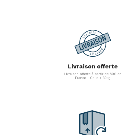
Livraison offerte
Livraison offerte à partir de 80€ en
France - Colis < 30kg