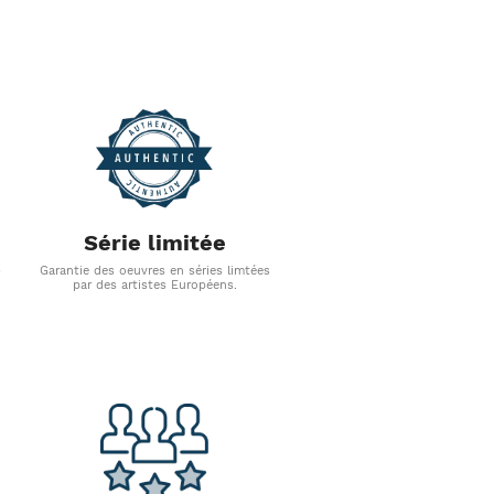
Série limitée
s
Garantie des oeuvres en séries limtées
par des artistes Européens.