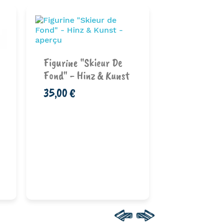
Figurine "Skieur De
Fond" - Hinz & Kunst
35,00 €
Ajouter au
Ajouter au
Statuette 
panier
pan
Édition Limi
2 340,00 €