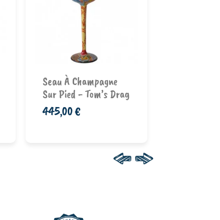
Ajouter au
Ajouter au
Seau À Champagne
Flûte "Adel
panier
pan
Sur Pied - Tom’s Drag
Bauer" De K
445,00 €
27,50 €