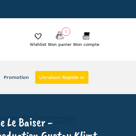
885
Le blog
Les créateurs
0
Wishlist
Mon panier
Mon compte
Promotion
Livraison Rapide
DERNIERS EXEMPLAIRES EN PROMO
EN STOCK
SECONDE VIE
e Le Baiser -
oduction Gustav Klimt