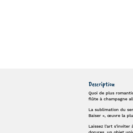
Description
Quoi de plus romanti
flûte à champagne all
La sublimation du se
Baiser
», œuvre la pl
Laissez l'art s'inviter
dorures, un objet uni