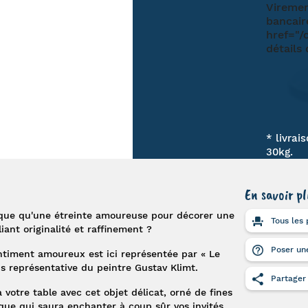
* livrai
30kg.
En savoir pl
que qu'une étreinte amoureuse pour décorer une
Tous les 
iant originalité et raffinement ?
Poser une
ntiment amoureux est ici représentée par «
Le
us représentative du peintre
Gustav Klimt
.
Partager
 à votre table avec cet objet délicat, orné de fines
que qui saura enchanter à coup sûr vos invités.