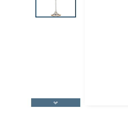
CHAISE ET FAUTEUIL
CULTURE ET SPI
MIROIR
ESPACE 
LUMINAIRE
FRUIT, LOVE
MOBILIER DE JARDIN
COUPLE & F
D
CANAPÉ