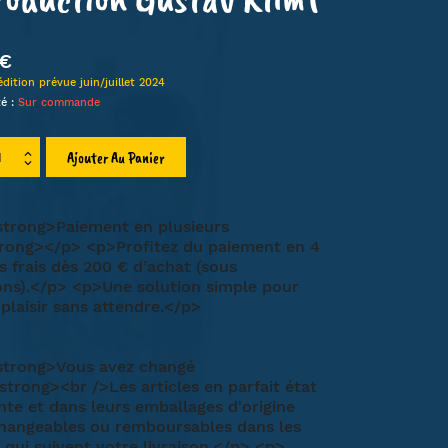
LIEN
 €
HA
dition prévue juin/juillet 2024
MT
té :
Sur commande
ET
Ajouter Au Panier