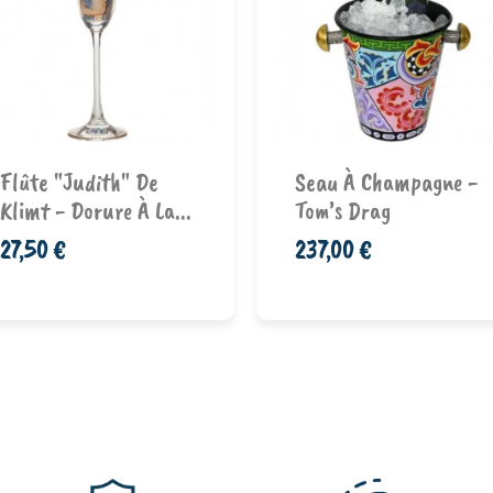
Ajouter au
Ajouter au
Flûte "Judith" De
Seau À Champagne -
panier
panier
Klimt - Dorure À La...
Tom’s Drag
27,50 €
237,00 €