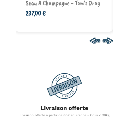
Seau À Champagne - Tom’s Drag
Fl
Kli
237,00 €
27
Livraison offerte
Livraison offerte à partir de 80€ en France - Colis < 30kg